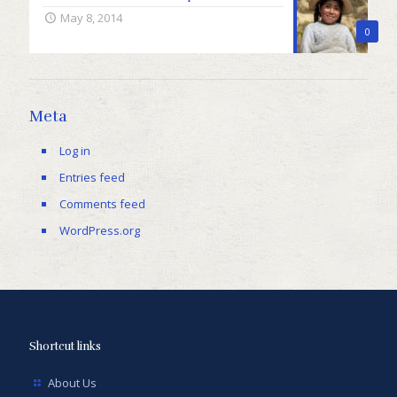
May 8, 2014
0
Meta
Log in
Entries feed
Comments feed
WordPress.org
Shortcut links
About Us