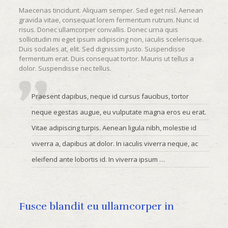
Maecenas tincidunt. Aliquam semper. Sed eget nisl. Aenean
gravida vitae, consequat lorem fermentum rutrum. Nunc id
risus. Donec ullamcorper convallis. Donec urna quis
sollicitudin mi eget ipsum adipiscing non, iaculis scelerisque.
Duis sodales at, elit. Sed dignissim justo. Suspendisse
fermentum erat. Duis consequat tortor. Mauris ut tellus a
dolor. Suspendisse nec tellus.
Praesent dapibus, neque id cursus faucibus, tortor
neque egestas augue, eu vulputate magna eros eu erat.
Vitae adipiscing turpis. Aenean ligula nibh, molestie id
viverra a, dapibus at dolor. In iaculis viverra neque, ac
eleifend ante lobortis id. In viverra ipsum …
Fusce blandit eu ullamcorper in